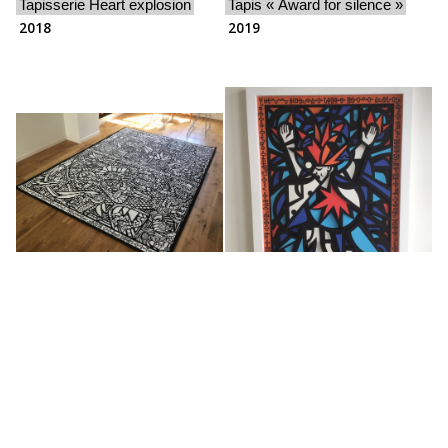
Tapisserie Heart explosion
Tapis « Award for silence »
2018
2019
Tapis Plan of escape from
Donetsk region
Heart explosion
2019
2018