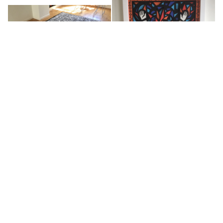
Tapis Plan of escape from
Donetsk region
Heart explosion
2019
2018