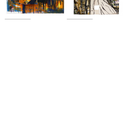
Puerto CQR
Vol de feuille
2016
2018
Arribayabajo
Donde duerme el sol
2024
2024