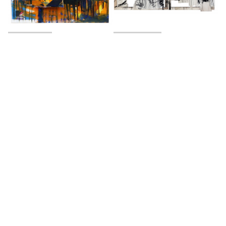
Puerto CQR
Selvas varias
2016
2016
Vol de feuille
Arribayabajo
2018
2024