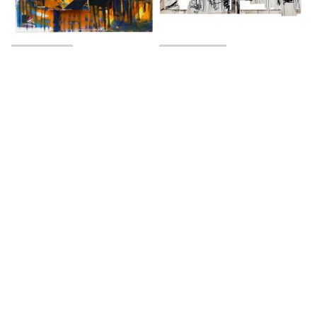
Puerto CQR
Selvas varias
2016
2016
Vol de feuille
Arribayabajo
2018
2024