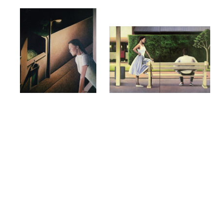
La rue
Le quai
1993
1991