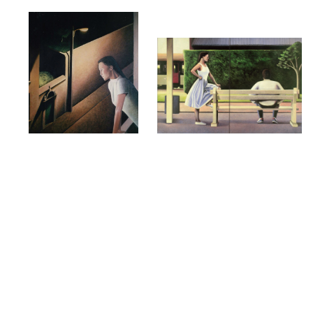
La rue
Le quai
1993
1991