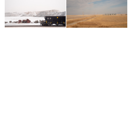
California Zephyr,
Empire Builder, Shelby
Winnemucca 1 (Nevada)
(Montana)
2019
2018