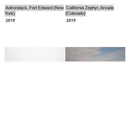
Adirondack, Fort Edward (New
California Zephyr, Arvada
York)
(Colorado)
2019
2019
California Zephyr,
Empire Builder, Shelby
Winnemucca 1 (Nevada)
(Montana)
2019
2018