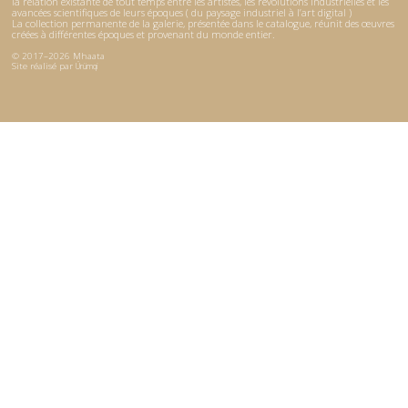
la relation existante de tout temps entre les artistes, les révolutions industrielles et les
avancées scientifiques de leurs époques ( du paysage industriel à l’art digital )
La collection permanente de la galerie, présentée dans le catalogue, réunit des œuvres
créées à différentes époques et provenant du monde entier.
© 2017–2026 Mhaata
Site réalisé par
Ürümqi
le plan du site
Accueil
La galerie
Catalogue
Expositions
Artistes
Contact
Instagram
Facebook
artistes
Joan Aghib
Christian Poux
Philippe Calandre
Marie-Hélène Poux
René Fumeron
Mario Prassinos
Joseph Ghin
Carla Querejeta Roca