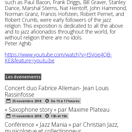
such as Paul Bacon, Frank Driggs, Bill Graver, Stanley
Dance, Marshal Sterns, Nat Hentoff, John Hammond,
Norman Granz, Francis Hofstein, Robert Pernet, and
Robert Crumb, were early followers of the jazz
religion. This exposition is dedicated to all the above
and to jazz aficionados throughout the world, for
without religion there are no idols.
Peter Aghib
https://www.youtube.com/watch?v=t5Voe4QB-
KE&feature=youtu.be
Les évenements
Concert duo Fabrice Alleman- Jean Louis
Rassinfosse
25 novembre 2018
De 15 à 17 heures
« Saxophone story » par Maxime Plateau
11 novembre 2018
13h et 15h
Conférence « Jazz Mania » par Christian Jazz,
musicologue et collectionneur