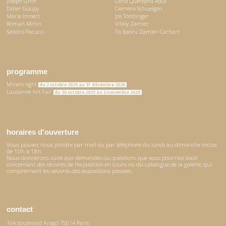
Joseph Ghin
Carla Querejeta Roca
Didier Goupy
Clemens Schuelgen
Marie Imbert
Jos Tontlinger
Roman Minin
Vitaly Zamler
Sandro Pacucci
Tis Kaoru Zamler-Carhart
programme
Miners light
du 2 octobre 2025 au 31 décembre 2026
Lausanne Art Fair
du 30 octobre 2025 au 2 novembre 2025
horaires d'ouverture
Vous pouvez nous joindre par mail ou par téléphone du lundi au dimanche inclus
de 10h à 18h.
Nous donnerons suite aux demandes ou questions que vous pourriez avoir
concernant des œuvres de l’exposition en cours ou du catalogue de la galerie, qui
comprennent les oeuvres des expositions passées.
contact
104 boulevard Arago 75014 Paris