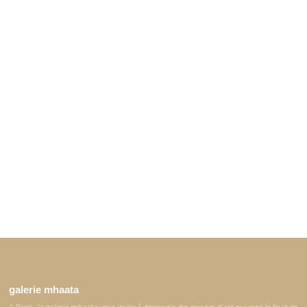
galerie mhaata
A Paris , la galerie mhaata vous invite à découvrir des œuvres d'art qui sont le fruit de