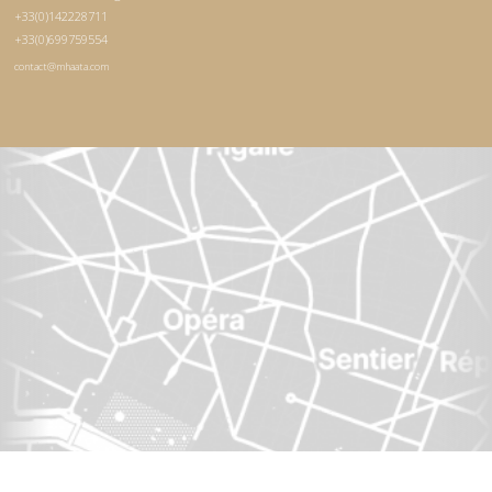
+33(0)142228711
+33(0)699759554
contact@mhaata.com