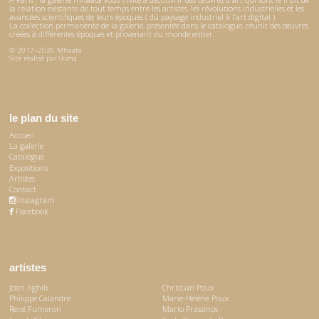
la relation existante de tout temps entre les artistes, les révolutions industrielles et les
avancées scientifiques de leurs époques ( du paysage industriel à l’art digital )
La collection permanente de la galerie, présentée dans le catalogue, réunit des œuvres
créées à différentes époques et provenant du monde entier.
© 2017–2026 Mhaata
Site réalisé par
Ürümqi
le plan du site
Accueil
La galerie
Catalogue
Expositions
Artistes
Contact
Instagram
Facebook
artistes
Joan Aghib
Christian Poux
Philippe Calandre
Marie-Hélène Poux
René Fumeron
Mario Prassinos