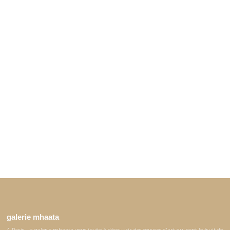
galerie mhaata
A Paris , la galerie mhaata vous invite à découvrir des œuvres d'art qui sont le fruit de