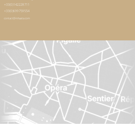
+33(0)142228711
+33(0)699759554
contact@mhaata.com