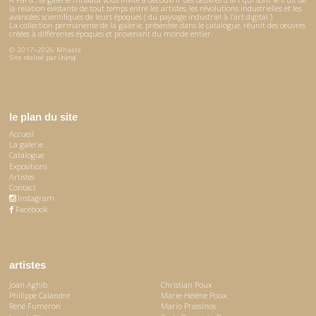
la relation existante de tout temps entre les artistes, les révolutions industrielles et les
avancées scientifiques de leurs époques ( du paysage industriel à l’art digital )
La collection permanente de la galerie, présentée dans le catalogue, réunit des œuvres
créées à différentes époques et provenant du monde entier.
© 2017–2026 Mhaata
Site réalisé par
Ürümqi
le plan du site
Accueil
La galerie
Catalogue
Expositions
Artistes
Contact
Instagram
Facebook
artistes
Joan Aghib
Christian Poux
Philippe Calandre
Marie-Hélène Poux
René Fumeron
Mario Prassinos