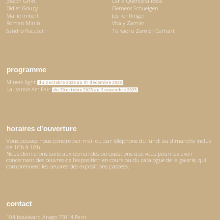
Joseph Ghin
Carla Querejeta Roca
Didier Goupy
Clemens Schuelgen
Marie Imbert
Jos Tontlinger
Roman Minin
Vitaly Zamler
Sandro Pacucci
Tis Kaoru Zamler-Carhart
programme
Miners light
du 2 octobre 2025 au 31 décembre 2026
Lausanne Art Fair
du 30 octobre 2025 au 2 novembre 2025
horaires d'ouverture
Vous pouvez nous joindre par mail ou par téléphone du lundi au dimanche inclus
de 10h à 18h.
Nous donnerons suite aux demandes ou questions que vous pourriez avoir
concernant des œuvres de l’exposition en cours ou du catalogue de la galerie, qui
comprennent les oeuvres des expositions passées.
contact
104 boulevard Arago 75014 Paris