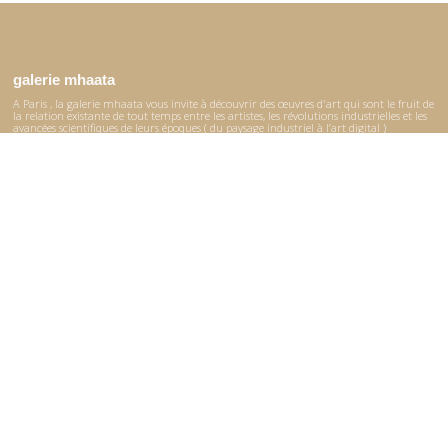
galerie mhaata
A Paris , la galerie mhaata vous invite à découvrir des œuvres d'art qui sont le fruit de
la relation existante de tout temps entre les artistes, les révolutions industrielles et les
avancées scientifiques de leurs époques ( du paysage industriel à l’art digital )
La collection permanente de la galerie, présentée dans le catalogue, réunit des œuvres
créées à différentes époques et provenant du monde entier.
© 2017–2026 Mhaata
Site réalisé par
Ürümqi
le plan du site
Accueil
La galerie
Catalogue
Expositions
Artistes
Contact
Instagram
Facebook