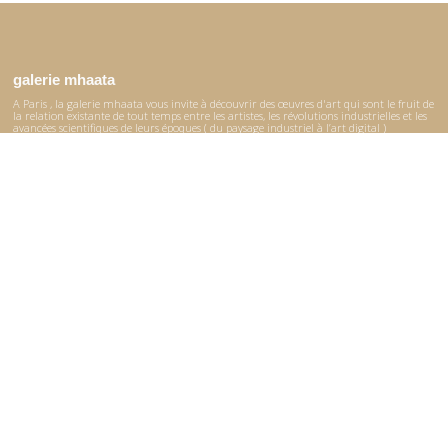
galerie mhaata
A Paris , la galerie mhaata vous invite à découvrir des œuvres d'art qui sont le fruit de
la relation existante de tout temps entre les artistes, les révolutions industrielles et les
avancées scientifiques de leurs époques ( du paysage industriel à l’art digital )
La collection permanente de la galerie, présentée dans le catalogue, réunit des œuvres
créées à différentes époques et provenant du monde entier.
© 2017–2026 Mhaata
Site réalisé par
Ürümqi
le plan du site
Accueil
La galerie
Catalogue
Expositions
Artistes
Contact
Instagram
Facebook