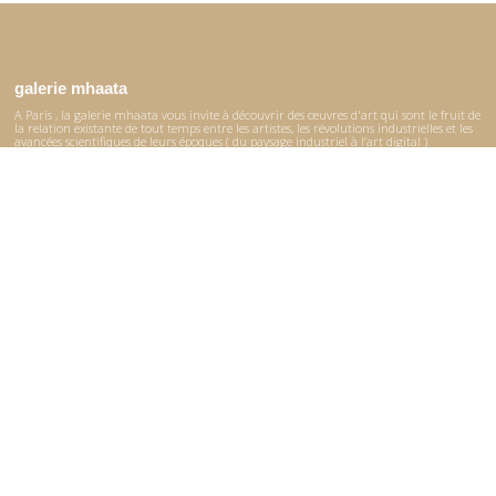
galerie mhaata
A Paris , la galerie mhaata vous invite à découvrir des œuvres d'art qui sont le fruit de
la relation existante de tout temps entre les artistes, les révolutions industrielles et les
avancées scientifiques de leurs époques ( du paysage industriel à l’art digital )
La collection permanente de la galerie, présentée dans le catalogue, réunit des œuvres
créées à différentes époques et provenant du monde entier.
© 2017–2026 Mhaata
Site réalisé par
Ürümqi
le plan du site
Accueil
La galerie
Catalogue
Expositions
Artistes
Contact
Instagram
Facebook