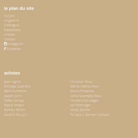
le plan du site
Accueil
La galerie
Catalogue
Expositions
Artistes
Contact
Instagram
Facebook
artistes
Joan Aghib
Christian Poux
Philippe Calandre
Marie-Hélène Poux
René Fumeron
Mario Prassinos
Joseph Ghin
Carla Querejeta Roca
Didier Goupy
Clemens Schuelgen
Marie Imbert
Jos Tontlinger
Roman Minin
Vitaly Zamler
Sandro Pacucci
Tis Kaoru Zamler-Carhart