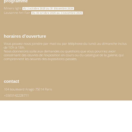
programme
Miners light
du 2 octobre 2025 au 31 décembre 2026
Lausanne Art Fair
du 30 octobre 2025 au 2 novembre 2025
horaires d'ouverture
Vous pouvez nous joindre par mail ou par téléphone du lundi au dimanche inclus
de 10h à 18h.
Nous donnerons suite aux demandes ou questions que vous pourriez avoir
concernant des œuvres de l’exposition en cours ou du catalogue de la galerie, qui
comprennent les oeuvres des expositions passées.
contact
104 boulevard Arago 75014 Paris
+33(0)142228711
+33(0)699759554
contact@mhaata.com