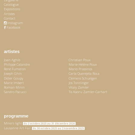
Catalogue
Expositions
Artistes
Contact
Instagram
Facebook
artistes
Joan Aghib
Christian Poux
Philippe Calandre
Marie-Hélène Poux
René Fumeron
Mario Prassinos
Joseph Ghin
Carla Querejeta Roca
Didier Goupy
Clemens Schuelgen
Marie Imbert
Jos Tontlinger
Roman Minin
Vitaly Zamler
Sandro Pacucci
Tis Kaoru Zamler-Carhart
programme
Miners light
du 2 octobre 2025 au 31 décembre 2026
Lausanne Art Fair
du 30 octobre 2025 au 2 novembre 2025