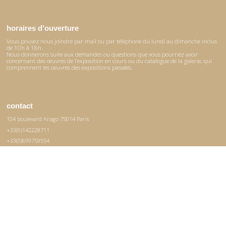
horaires d'ouverture
Vous pouvez nous joindre par mail ou par téléphone du lundi au dimanche inclus
de 10h à 18h.
Nous donnerons suite aux demandes ou questions que vous pourriez avoir
concernant des œuvres de l’exposition en cours ou du catalogue de la galerie, qui
comprennent les oeuvres des expositions passées.
contact
104 boulevard Arago 75014 Paris
+33(0)142228711
+33(0)699759554
contact@mhaata.com