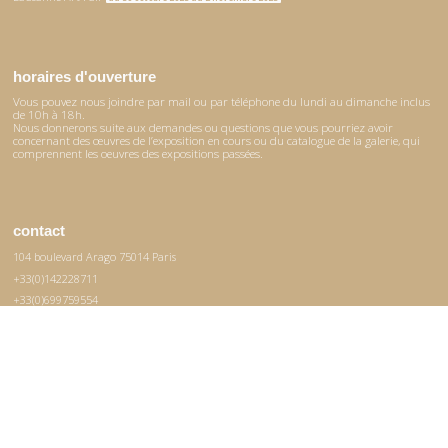
horaires d'ouverture
Vous pouvez nous joindre par mail ou par téléphone du lundi au dimanche inclus
de 10h à 18h.
Nous donnerons suite aux demandes ou questions que vous pourriez avoir
concernant des œuvres de l’exposition en cours ou du catalogue de la galerie, qui
comprennent les oeuvres des expositions passées.
contact
104 boulevard Arago 75014 Paris
+33(0)142228711
+33(0)699759554
contact@mhaata.com