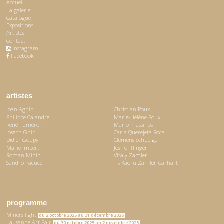
Accueil
La galerie
Catalogue
Expositions
Artistes
Contact
Instagram
Facebook
artistes
Joan Aghib
Christian Poux
Philippe Calandre
Marie-Hélène Poux
René Fumeron
Mario Prassinos
Joseph Ghin
Carla Querejeta Roca
Didier Goupy
Clemens Schuelgen
Marie Imbert
Jos Tontlinger
Roman Minin
Vitaly Zamler
Sandro Pacucci
Tis Kaoru Zamler-Carhart
programme
Miners light
du 2 octobre 2025 au 31 décembre 2026
Lausanne Art Fair
du 30 octobre 2025 au 2 novembre 2025